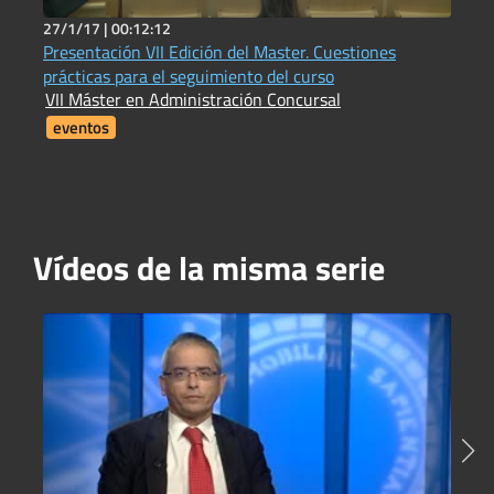
27/1/17 |
00:12:12
7
Presentación VII Edición del Master. Cuestiones
1
prácticas para el seguimiento del curso
I
VII Máster en Administración Concursal
i
F
eventos
Vídeos de la misma serie