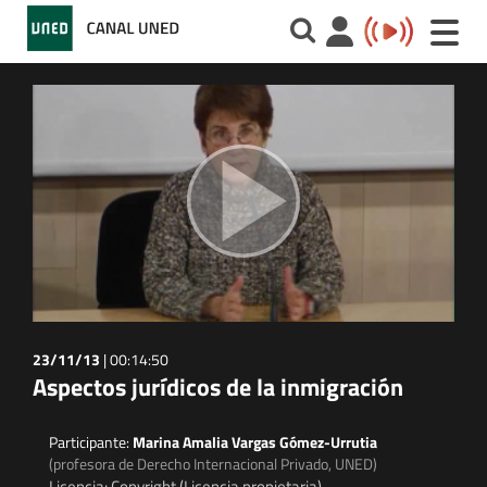
Toggle
naviga
23/11/13
|
00:14:50
Aspectos jurídicos de la inmigración
Participante:
Marina Amalia Vargas Gómez-Urrutia
(profesora de Derecho Internacional Privado, UNED)
Licencia: Copyright (Licencia propietaria)