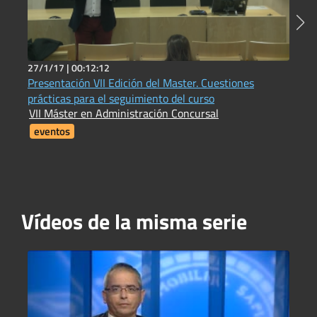
27/1/17 |
00:12:12
7
Presentación VII Edición del Master. Cuestiones
1
prácticas para el seguimiento del curso
I
VII Máster en Administración Concursal
i
F
eventos
Vídeos de la misma serie