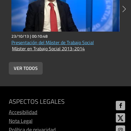
23/10/13 |
00:10:48
2
Presentación del Máster de Trabajo Social
P
Máster en Trabajo Social 2013-2014
M
VER TODOS
ASPECTOS LEGALES
Accesibilidad
Nota Legal
Política de privacidad