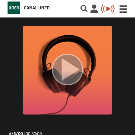
Toggle
naviga
4/3/00
|
00:30:09