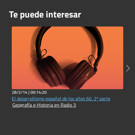
Te puede interesar
28/2/14 |
00:14:20
6
El desarrollismo español de los años 60. 2ª parte
E
Geografía e Historia en Radio 3
d
G