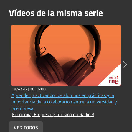
Vídeos de la misma serie
18/4/26 |
00:16:00
7
Aprender practicando: los alumnos en prácticas y la
¿
importancia de la colaboración entre la universidad y
p
E
la empresa
Economía, Empresa y Turismo en Radio 3
VER TODOS