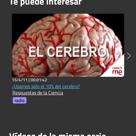
Te puede interesar
15/4/11 |
00:01:42
2
¿Usamos sólo el 10% del cerebro?
¿
Respuestas de la Ciencia
R
radio
Vídeos de la misma serie