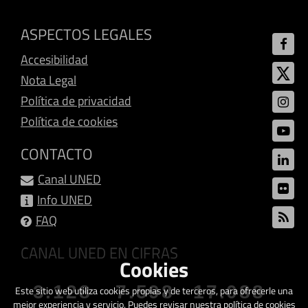
ASPECTOS LEGALES
Accesibilidad
Nota Legal
Política de privacidad
Política de cookies
CONTACTO
Canal UNED
Info UNED
FAQ
CANAL UNED EN CIFRAS
Cookies
3.128
7.598
17.088
Este sitio web utiliza cookies propias y de terceros, para ofrecerle una
mejor experiencia y servicio. Puedes revisar nuestra política de cookies