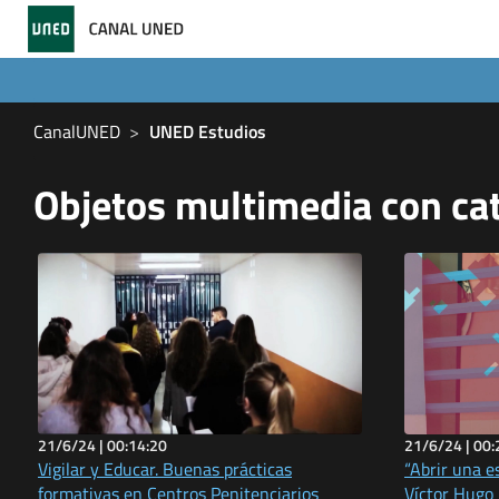
CanalUNED
UNED Estudios
Objetos multimedia con ca
21/6/24 |
00:14:20
21/6/24 |
00:
Vigilar y Educar. Buenas prácticas
“Abrir una e
formativas en Centros Penitenciarios
Víctor Hugo