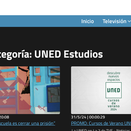
Inicio
Televisión
tegoría: UNED Estudios
20:08
31/5/24 |
00:00:29
scuela es cerrar una prisión”
PROMO: Cursos de Verano U
La UNED en La 2 de TVE - Noticias