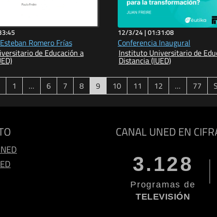
33:45
12/3/24 |
01:31:08
 Esteban Romero Frías
Conferencia Inaugural
iversitario de Educación a
Instituto Universitario de Edu
UED)
Distancia (IUED)
(current)
1
…
6
7
8
9
10
11
12
…
77
TO
CANAL UNED EN CIFR
UNED
3.128
NED
Programas de
TELEVISIÓN