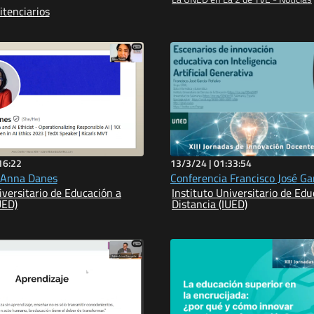
itenciarios
16:22
13/3/24 |
01:33:54
 Anna Danes
Conferencia Francisco José Ga
iversitario de Educación a
Instituto Universitario de Edu
UED)
Distancia (IUED)