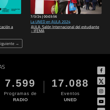
7/3/24 |
00:03:56
La UNED en AULA 2024
cación a
AULA. Salón Internacional del estudiante
- IFEMA
Siguiente →
AS
7.599
17.088
Programas de
Eventos
RADIO
UNED