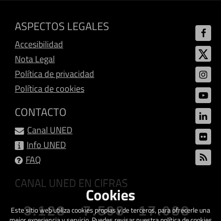
ASPECTOS LEGALES
Accesibilidad
Nota Legal
Política de privacidad
Política de cookies
CONTACTO
Canal UNED
Info UNED
FAQ
CANAL UNED EN CIFRAS
Cookies
3.128
7.598
17.088
Este sitio web utiliza cookies propias y de terceros, para ofrecerle una
mejor experiencia y servicio. Puedes revisar nuestra política de cookies