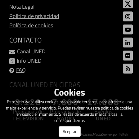
Nota Legal
Política de privacidad
Política de cookies
CONTACTO
Canal UNED
Info UNED
FAQ
CANAL UNED EN CIFRAS
Cookies
3.128
7.600
17.088
Este sitio web utiliza cookies propias y de terceros, para ofrecerle una
mejor experiencia y servicio. Puedes revisar nuestra política de cookies
Programas de
Programas de
Eventos
en cualquier momento. Si estás de acuerdo marca la casilla
TELEVISIÓN
RADIO
UNED
correspondiente.
Aceptar
Creado con
GalicasterMediaServer
por Teltek