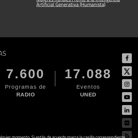
Artificial Generativa (Humanista)
AS
7.600
17.088
Programas de
Eventos
RADIO
UNED
cualquier momento. Si estás de acuerdo marca la casilla correspondiente.