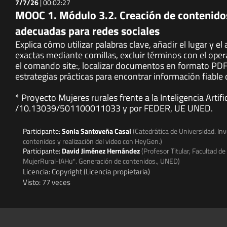
7/7/26
|
00:02:27
MOOC 1. Módulo 3.2. Creación de contenidos
adecuadas para redes sociales
Explica cómo utilizar palabras clave, añadir el lugar y e
exactas mediante comillas, excluir términos con el oper
el comando site:, localizar documentos en formato PDF y
estrategias prácticas para encontrar información fiable 
* Proyecto Mujeres rurales frente a la Inteligencia Arti
/10.13039/501100011033 y por FEDER, UE UNED.
Participante:
Sonia Santoveña Casal
(Catedrática de Universidad. In
contenidos y realización del video con HeyGen.)
Participante:
David Jiménez Hernández
(Profesor Titular, Facultad d
MujerRural-IAHu*. Generación de contenidos., UNED)
Licencia: Copyright (Licencia propietaria)
Visto: 77 veces