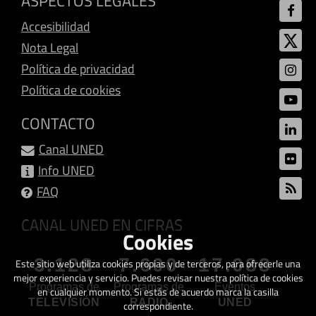
ASPECTOS LEGALES
Accesibilidad
Nota Legal
Política de privacidad
Política de cookies
CONTACTO
Canal UNED
Info UNED
FAQ
CANAL UNED EN CIFRAS
Cookies
3.128
7.600
17.088
Este sitio web utiliza cookies propias y de terceros, para ofrecerle una
mejor experiencia y servicio. Puedes revisar nuestra política de cookies
Programas de
Programas de
Eventos
en cualquier momento. Si estás de acuerdo marca la casilla
TELEVISIÓN
RADIO
UNED
correspondiente.