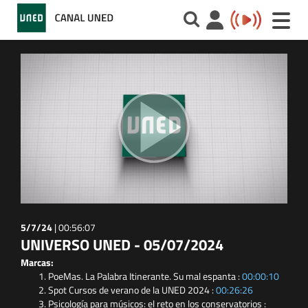
Toggle
naviga
5/7/24
|
00:56:07
UNIVERSO UNED - 05/07/2024
Marcas:
PoeMas. La Palabra Itinerante. Su mal espanta :
00:00:10
Spot Cursos de verano de la UNED 2024 :
00:26:26
Psicología para músicos: el reto en los conservatorios :