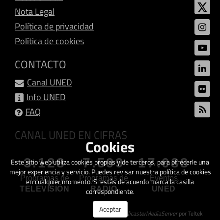
Nota Legal
Política de privacidad
Política de cookies
CONTACTO
Canal UNED
Info UNED
FAQ
CANAL UNED EN CIFRAS
Cookies
3.128
7.599
17.088
Este sitio web utiliza cookies propias y de terceros, para ofrecerle una
mejor experiencia y servicio. Puedes revisar nuestra política de cookies
Programas de
Programas de
Eventos
en cualquier momento. Si estás de acuerdo marca la casilla
TELEVISIÓN
RADIO
UNED
correspondiente.
Aceptar
Creado con
GalicasterMediaServer
por Teltek