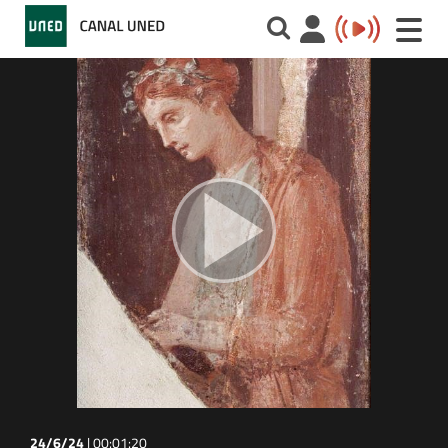
Toggle
naviga
24/6/24
|
00:01:20