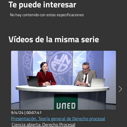
Te puede interesar
No hay contenido con estas especificaciones
Vídeos de la misma serie
9/4/24 |
00:07:41
2
Presentación. Teoría general de Derecho procesal
P
Ciencia abierta: Derecho Procesal
A