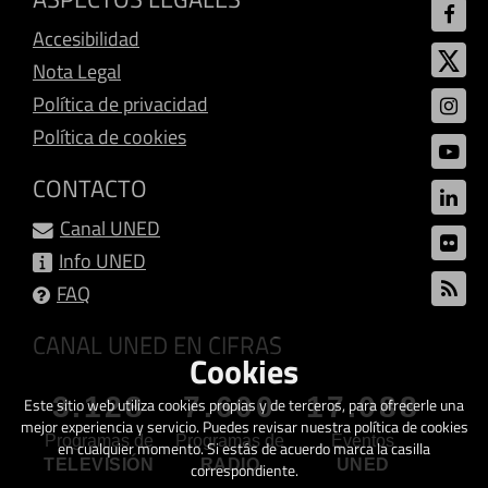
Accesibilidad
Nota Legal
Política de privacidad
Política de cookies
CONTACTO
Canal UNED
Info UNED
FAQ
CANAL UNED EN CIFRAS
Cookies
3.128
7.600
17.088
Este sitio web utiliza cookies propias y de terceros, para ofrecerle una
mejor experiencia y servicio. Puedes revisar nuestra política de cookies
Programas de
Programas de
Eventos
en cualquier momento. Si estás de acuerdo marca la casilla
TELEVISIÓN
RADIO
UNED
correspondiente.