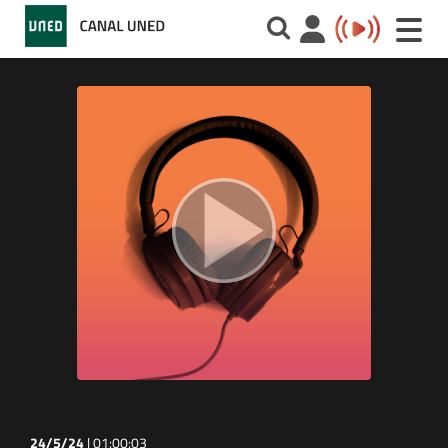
Toggle
naviga
24/5/24
|
01:00:03