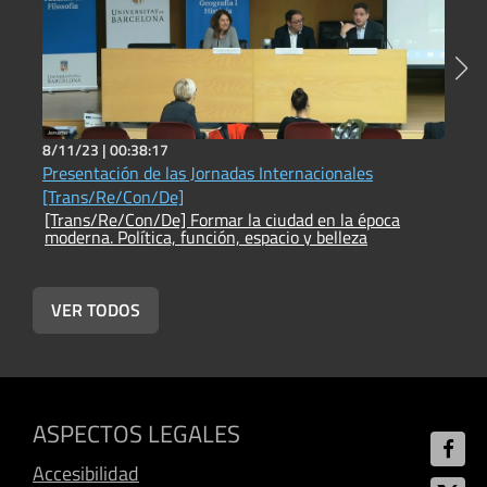
8/11/23 |
00:38:17
8
Presentación de las Jornadas Internacionales
E
[Trans/Re/Con/De]
[Trans/Re/Con/De] Formar la ciudad en la época
[
moderna. Política, función, espacio y belleza
m
VER TODOS
ASPECTOS LEGALES
Accesibilidad