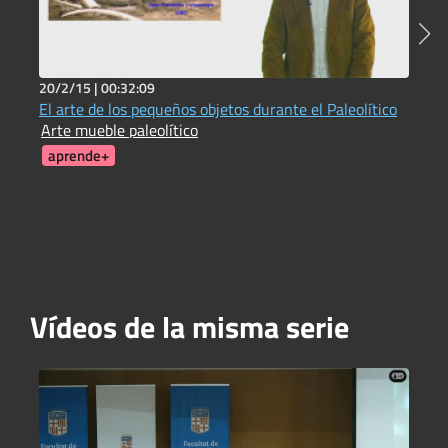
20/2/15 |
00:32:09
2
El arte de los pequeños objetos durante el Paleolítico
C
Arte mueble paleolítico
T
aprende+
Vídeos de la misma serie