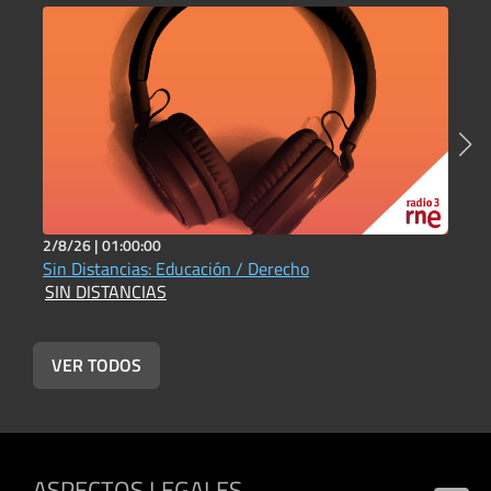
2/8/26 |
01:00:00
1
Sin Distancias: Educación / Derecho
S
SIN DISTANCIAS
S
VER TODOS
ASPECTOS LEGALES