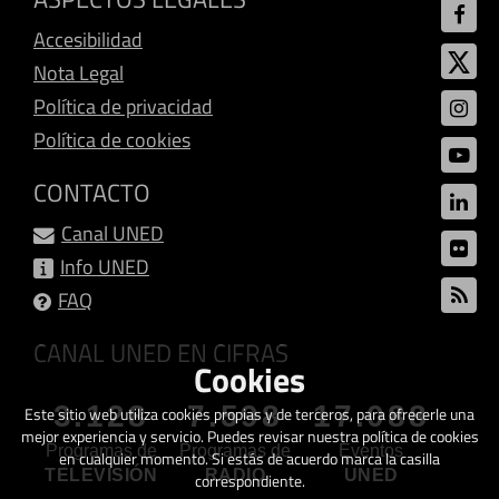
Accesibilidad
Nota Legal
Política de privacidad
Política de cookies
CONTACTO
Canal UNED
Info UNED
FAQ
CANAL UNED EN CIFRAS
Cookies
3.128
7.598
17.088
Este sitio web utiliza cookies propias y de terceros, para ofrecerle una
mejor experiencia y servicio. Puedes revisar nuestra política de cookies
Programas de
Programas de
Eventos
en cualquier momento. Si estás de acuerdo marca la casilla
TELEVISIÓN
RADIO
UNED
correspondiente.