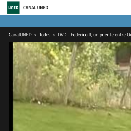
CanalUNED
Todos
DVD - Federico II, un puente entre O