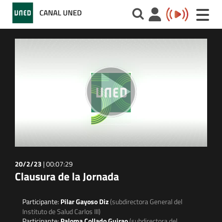
Toggle
naviga
20/2/23
|
00:07:29
Clausura de la Jornada
Participante:
Pilar Gayoso Diz
(subdirectora General del
Instituto de Salud Carlos III)
Participante:
Paloma Collado Guirao
(subdirectora del