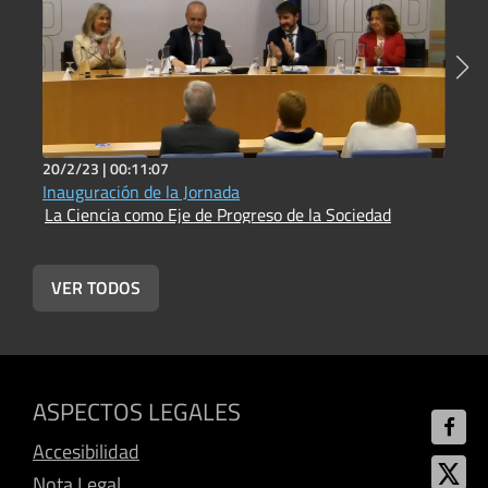
20/2/23 |
00:11:07
2
Inauguración de la Jornada
R
La Ciencia como Eje de Progreso de la Sociedad
L
VER TODOS
ASPECTOS LEGALES
Accesibilidad
Nota Legal