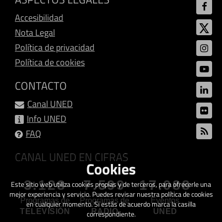
Accesibilidad
Nota Legal
Política de privacidad
Política de cookies
CONTACTO
Canal UNED
Info UNED
FAQ
CANAL UNED EN CIFRAS
Cookies
3.128
7.599
17.088
Este sitio web utiliza cookies propias y de terceros, para ofrecerle una
mejor experiencia y servicio. Puedes revisar nuestra política de cookies
Programas de
Programas de
Eventos
en cualquier momento. Si estás de acuerdo marca la casilla
TELEVISIÓN
RADIO
UNED
correspondiente.