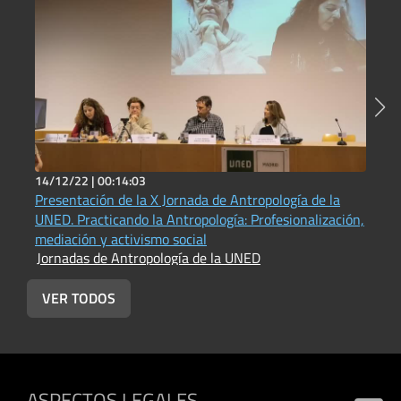
14/12/22 |
00:14:03
1
Presentación de la X Jornada de Antropología de la
L
UNED. Practicando la Antropología: Profesionalización,
e
mediación y activismo social
h
Jornadas de Antropología de la UNED
J
VER TODOS
ASPECTOS LEGALES