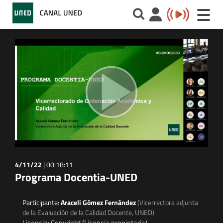
Toggle
naviga
4/11/22
|
00:18:11
Programa Docentia-UNED
Participante:
Araceli Gómez Fernández
(Vicerrectora adjunta
de la Evaluación de la Calidad Docente, UNED)
Licencia: Copyright (Licencia propietaria)