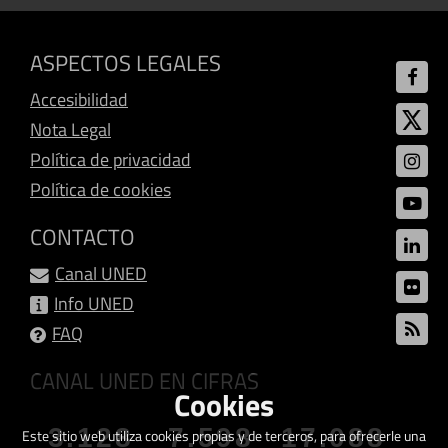
ASPECTOS LEGALES
Accesibilidad
Nota Legal
Política de privacidad
Política de cookies
CONTACTO
Canal UNED
Info UNED
FAQ
CANAL UNED EN CIFRAS
Cookies
3.128
7.598
17.088
Este sitio web utiliza cookies propias y de terceros, para ofrecerle una