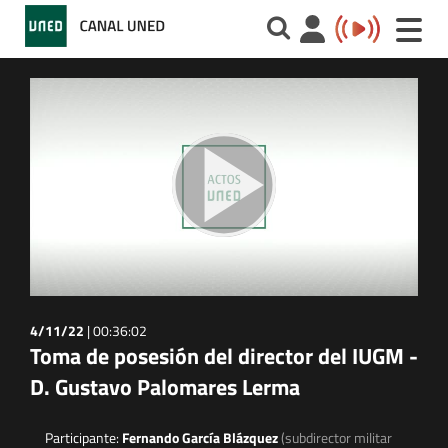
Toggle
naviga
4/11/22
|
00:36:02
Toma de posesión del director del IUGM -
D. Gustavo Palomares Lerma
Participante:
Fernando García Blázquez
(subdirector militar