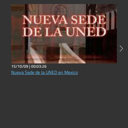
15/10/09 |
00:03:26
2
Nueva Sede de la UNED en Mexico
Fi
C
C