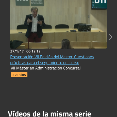
27/1/17 |
00:12:12
2
Presentación VII Edición del Master. Cuestiones
L
prácticas para el seguimiento del curso
f
VII Máster en Administración Concursal
V
eventos
Vídeos de la misma serie