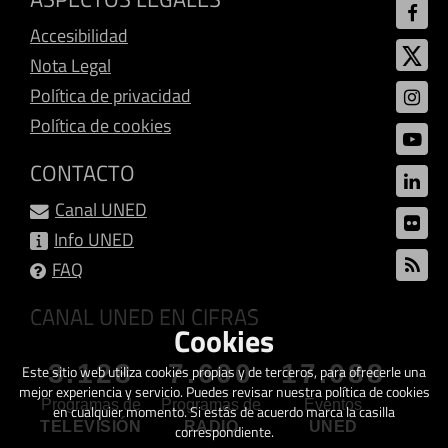
Accesibilidad
Nota Legal
Política de privacidad
Política de cookies
CONTACTO
Canal UNED
Info UNED
FAQ
CANAL UNED EN CIFRAS
Cookies
3.128
7.600
17.088
Este sitio web utiliza cookies propias y de terceros, para ofrecerle una
mejor experiencia y servicio. Puedes revisar nuestra política de cookies
Programas de
Programas de
Eventos
en cualquier momento. Si estás de acuerdo marca la casilla
TELEVISIÓN
RADIO
UNED
correspondiente.