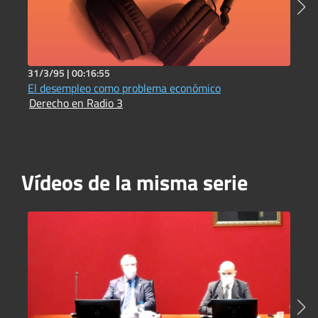
31/3/95 |
00:16:55
3
El desempleo como problema económico
L
Derecho en Radio 3
D
Vídeos de la misma serie