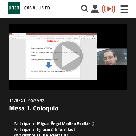
Toggle
naviga
11/5/21
|
00:39:32
Mesa 1. Coloquio
Participante:
Miguel Ángel Medina Abellán
()
Participante:
Ignacio Alli Turrillas
()
Participante:
Luis V. Pérez Gil
()