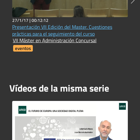
27/1/17 |
00:12:12
7
Presentación VII Edición del Master. Cuestiones
1
prácticas para el seguimiento del curso
I
VII Máster en Administración Concursal
i
F
eventos
Vídeos de la misma serie