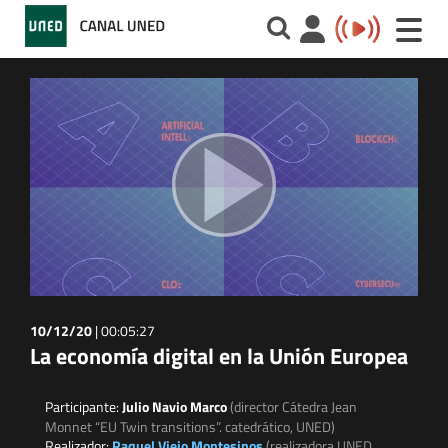
Toggle
naviga
10/12/20
|
00:05:27
La economía digital en la Unión Europea
Participante:
Julio Navio Marco
(director Cátedra Jean
Monnet “EU Twin transitions”. catedrático, UNED)
Realizador:
Raquel Viejo Montesinos
(realizadora UNED