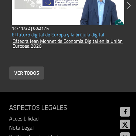
14/11/22 |
00:21:14
3
El futuro digital de Europa y la brújula digital
A
Cátedra Jean Monnet de Economía Digital en la Unión
D
Europea 2020
i
C
E
VER TODOS
ASPECTOS LEGALES
Accesibilidad
Nota Legal