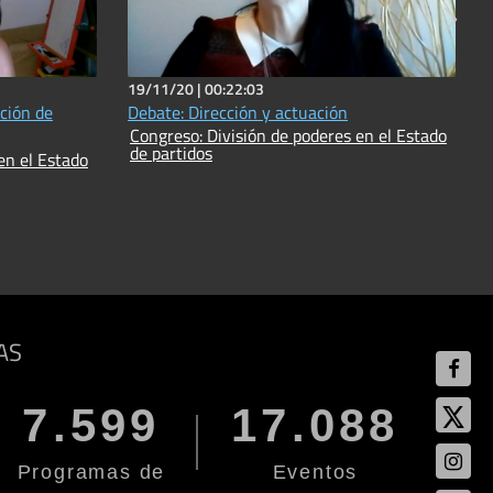
19/11/20 |
00:22:03
nción de
Debate: Dirección y actuación
Cr
Congreso: División de poderes en el Estado
de partidos
en el Estado
AS
7.599
17.088
Programas de
Eventos