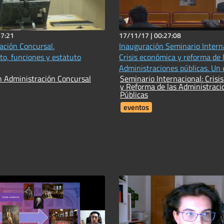
37:21
17/11/17 |
00:27:08
ación Concursal.
Inauguración Seminario Interna
o, funciones y estatuto
Crisis económica y reforma de 
Administraciones públicas. Un 
n Administración Concursal
Seminario Internacional: Crisi
comparado
y Reforma de las Administraci
Públicas
eventos