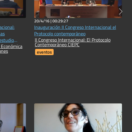
20/4/16 |
00:29:27
cional:
Inauguración II Congreso Internacional el
las
Protocolo contemporáneo
II Congreso Internacional: El Protocolo
estudio
Contemporáneo CIEPC
s Económica
ones
eventos