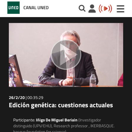
Toggle
naviga
26/2/20
|
00:35:29
Edición genética: cuestiones actuales
Participante:
Iñigo De Miguel Beriain
(Investigador
distinguido (UPV/EHU), Research professor , IKERBASQUE.
basque foundation for science)