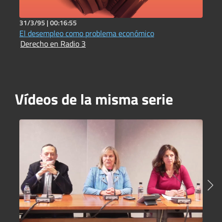
31/3/95 |
00:16:55
3
El desempleo como problema económico
L
Derecho en Radio 3
D
Vídeos de la misma serie