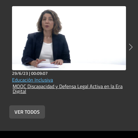
29/6/23 |
00:09:07
2
Educación Inclusiva
E
MOOC Discapacidad y Defensa Legal Activa en la Era
MOOC Disc
Digital
D
VER TODOS