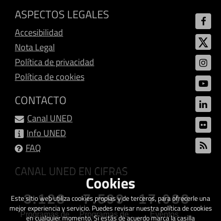
ASPECTOS LEGALES
Accesibilidad
Nota Legal
Política de privacidad
Política de cookies
CONTACTO
Canal UNED
Info UNED
FAQ
CANAL UNED EN CIFRAS
Cookies
3.128
7.599
17.088
Este sitio web utiliza cookies propias y de terceros, para ofrecerle una
mejor experiencia y servicio. Puedes revisar nuestra política de cookies
Programas de
Programas de
Eventos
en cualquier momento. Si estás de acuerdo marca la casilla