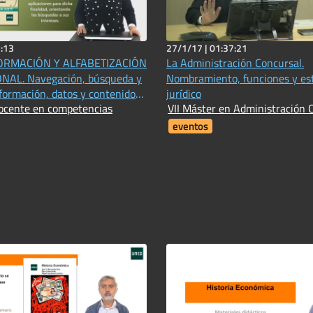
:13
27/1/17 |
01:37:21
FORMACIÓN Y ALFABETIZACIÓN
La Administración Concursal.
AL. Navegación, búsqueda y
Nombramiento, funciones y es
nformación, datos y contenido
jurídico
ocente en competencias
VII Máster en Administración 
 básico
eventos