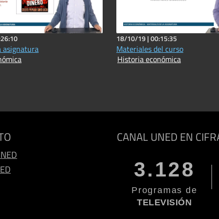
:26:10
18/10/19 |
00:15:35
a asignatura
Materiales del curso
onómica
Historia económica
TO
CANAL UNED EN CIFR
UNED
3.128
NED
Programas de
TELEVISIÓN