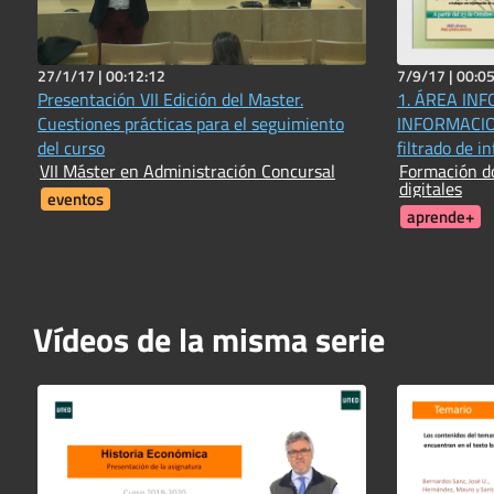
27/1/17 |
00:12:12
7/9/17 |
00:05
Presentación VII Edición del Master.
1. ÁREA IN
Cuestiones prácticas para el seguimiento
INFORMACION
del curso
filtrado de i
VII Máster en Administración Concursal
Formación d
digital. Nivel
digitales
eventos
aprende+
Vídeos de la misma serie