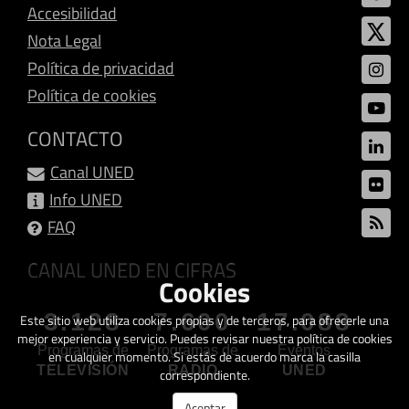
Accesibilidad
Nota Legal
Política de privacidad
Política de cookies
CONTACTO
Canal UNED
Info UNED
FAQ
CANAL UNED EN CIFRAS
Cookies
3.128
7.600
17.088
Este sitio web utiliza cookies propias y de terceros, para ofrecerle una
mejor experiencia y servicio. Puedes revisar nuestra política de cookies
Programas de
Programas de
Eventos
en cualquier momento. Si estás de acuerdo marca la casilla
TELEVISIÓN
RADIO
UNED
correspondiente.
Aceptar