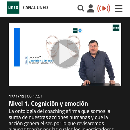
Toggle
naviga
17/1/19
|
00:17:51
Nivel 1. Cognición y emoción
La ontología del coaching afirma que somos la
suma de nuestras acciones humanas y que la
acción genera el ser, por lo que revisaremos
algunas teorías por las cuales los investigadores