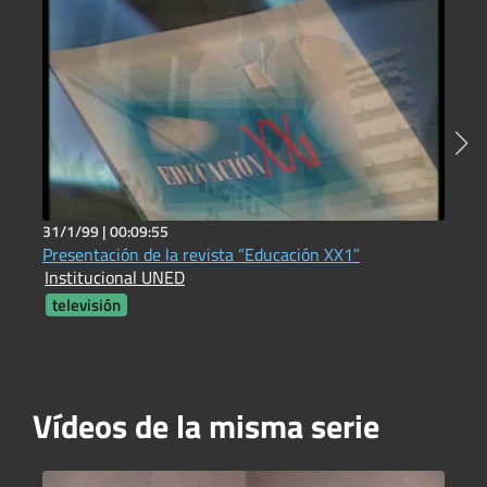
31/1/99 |
00:09:55
2
Presentación de la revista “Educación XX1”
Y
Institucional UNED
E
televisión
Vídeos de la misma serie