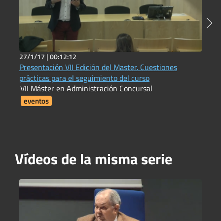
27/1/17 |
00:12:12
2
Presentación VII Edición del Master. Cuestiones
L
prácticas para el seguimiento del curso
f
VII Máster en Administración Concursal
V
eventos
Vídeos de la misma serie