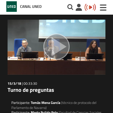
Toggle
naviga
15/3/18
|
00:33:30
Turno de preguntas
Participante:
Tomás Mena García
(técnico de protocolo del
Parlamento de Navarra)
Participante:
Marta Pulido Polo
(facultad de Ciencias Sociales