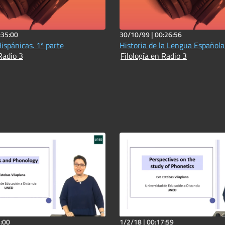
:35:00
30/10/99 |
00:26:56
ispánicas. 1ª parte
Historia de la Lengua Española
Radio 3
Filología en Radio 3
:00
1/2/18 |
00:17:59