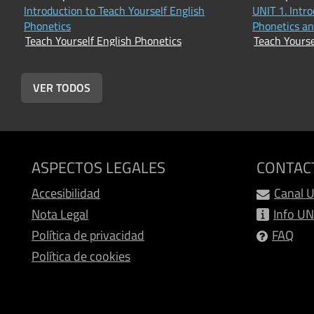
Introduction to Teach Yourself English
UNIT 1. Intr
Phonetics
Phonetics a
Teach Yourself English Phonetics
Teach Yourse
VER TODOS
ASPECTOS LEGALES
CONTAC
Accesibilidad
Canal 
Nota Legal
Info U
Política de privacidad
FAQ
Política de cookies