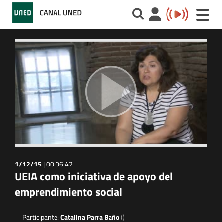
Toggle
naviga
1/12/15
|
00:06:42
UEIA como iniciativa de apoyo del
emprendimiento social
Participante:
Catalina Parra Baño
()