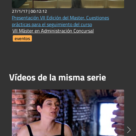
27/1/17 |
00:12:12
7
Presentación VII Edición del Master. Cuestiones
1
prácticas para el seguimiento del curso
I
VII Máster en Administración Concursal
i
F
eventos
Vídeos de la misma serie