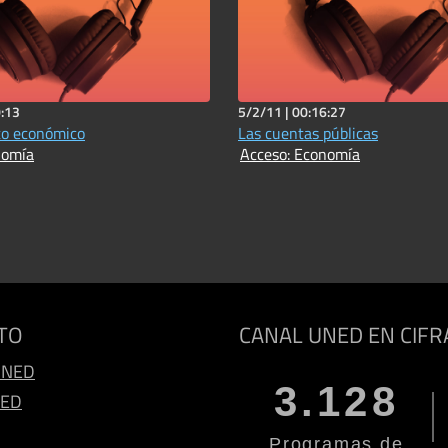
:13
5/2/11 |
00:16:27
to económico
Las cuentas públicas
nomía
Acceso: Economía
TO
CANAL UNED EN CIFR
UNED
3.128
NED
Programas de