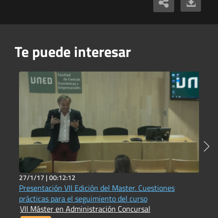
Te puede interesar
27/1/17 |
00:12:12
7
Presentación VII Edición del Master. Cuestiones
1
prácticas para el seguimiento del curso
I
VII Máster en Administración Concursal
i