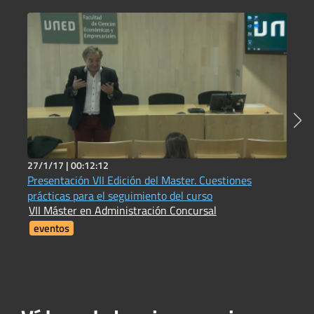
27/1/17 |
00:12:12
7
Presentación VII Edición del Master. Cuestiones
1
prácticas para el seguimiento del curso
I
VII Máster en Administración Concursal
i
F
eventos