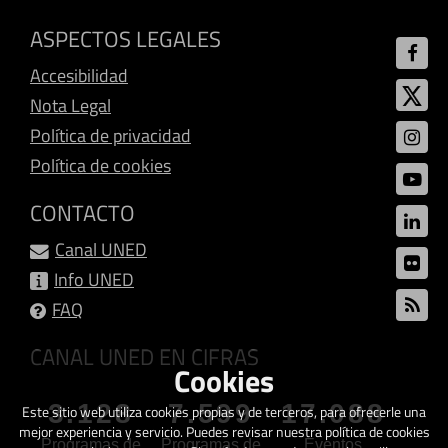
ASPECTOS LEGALES
Accesibilidad
Nota Legal
Política de privacidad
Política de cookies
CONTACTO
Canal UNED
Info UNED
FAQ
CANAL UNED EN CIFRAS
Cookies
3.128
7.599
17.088
Este sitio web utiliza cookies propias y de terceros, para ofrecerle una
mejor experiencia y servicio. Puedes revisar nuestra política de cookies
Programas de
Programas de
Eventos