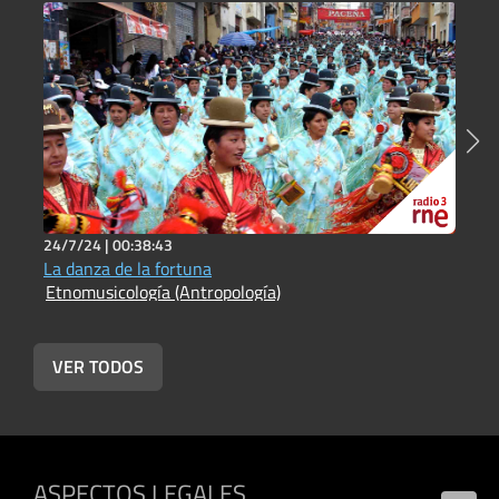
24/7/24 |
00:38:43
2
La danza de la fortuna
J
Etnomusicología (Antropología)
E
VER TODOS
ASPECTOS LEGALES