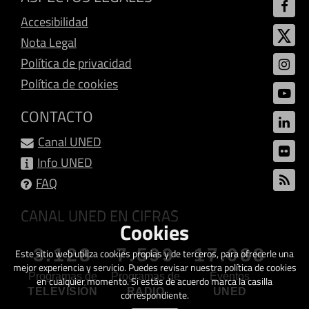
Accesibilidad
Nota Legal
Política de privacidad
Política de cookies
CONTACTO
Canal UNED
Info UNED
FAQ
CANAL UNED EN CIFRAS
Cookies
3.128
7.599
17.088
Este sitio web utiliza cookies propias y de terceros, para ofrecerle una
mejor experiencia y servicio. Puedes revisar nuestra política de cookies
Programas de
Programas de
Eventos
en cualquier momento. Si estás de acuerdo marca la casilla
TELEVISIÓN
RADIO
UNED
correspondiente.