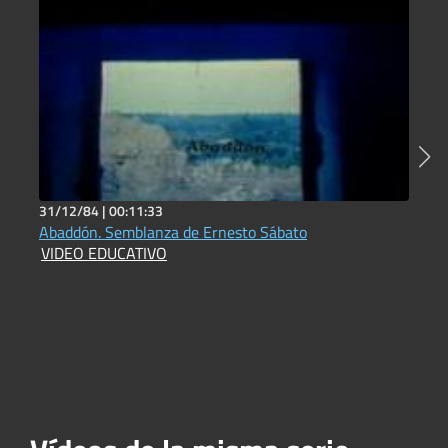
31/12/84 |
00:11:33
2
Abaddón. Semblanza de Ernesto Sábato
R
VIDEO EDUCATIVO
D