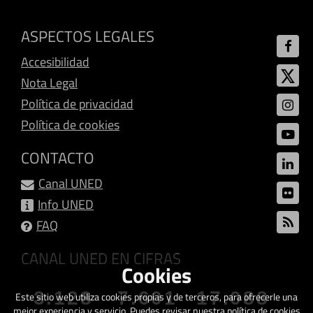
ASPECTOS LEGALES
Accesibilidad
Nota Legal
Política de privacidad
Política de cookies
CONTACTO
Canal UNED
Info UNED
FAQ
CANAL UNED EN CIFRAS
Cookies
3.128
7.601
17.088
Este sitio web utiliza cookies propias y de terceros, para ofrecerle una
mejor experiencia y servicio. Puedes revisar nuestra política de cookies