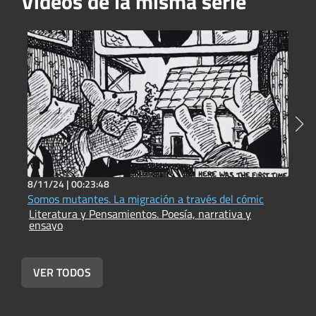
Vídeos de la misma serie
8/11/24 |
00:23:48
8
Somos mutantes. La migración a través del cómic
S
Literatura y Pensamientos. Poesía, narrativa y
(
ensayo
L
e
VER TODOS