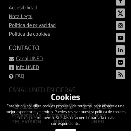
Accesibilidad
Nota Legal
Política de privacidad
Política de cookies
CONTACTO
Canal UNED
Info UNED
FAQ
CANAL UNED EN CIFRAS
Cookies
3.128
7.599
17.088
Este sitio web utiliza cookies propias y de terceros, para ofrecerle una
mejor experiencia y servicio. Puedes revisar nuestra política de cookies
Programas de
Programas de
Eventos
en cualquier momento. Si estás de acuerdo marca la casilla
TELEVISIÓN
RADIO
UNED
correspondiente.