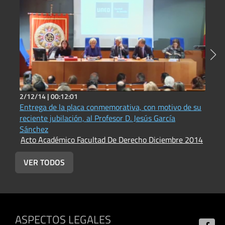
2/12/14 |
00:12:01
2
Entrega de la placa conmemorativa, con motivo de su
E
reciente jubilación, al Profesor D. Jesús García
G
A
Sánchez
Acto Académico Facultad De Derecho Diciembre 2014
VER TODOS
ASPECTOS LEGALES