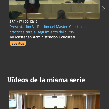
27/1/17 |
00:12:12
2
Presentación VII Edición del Master. Cuestiones
L
prácticas para el seguimiento del curso
f
VII Máster en Administración Concursal
V
eventos
Vídeos de la misma serie