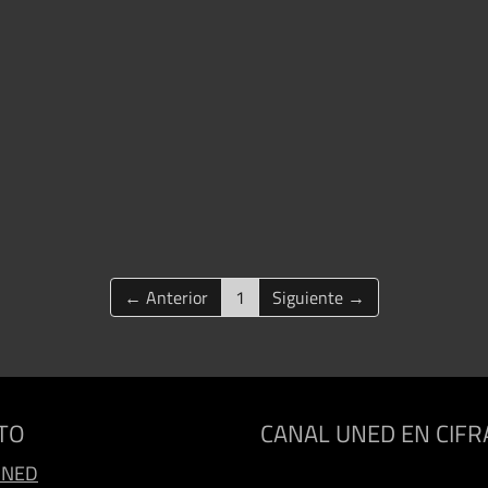
(current)
← Anterior
1
Siguiente →
TO
CANAL UNED EN CIFR
UNED