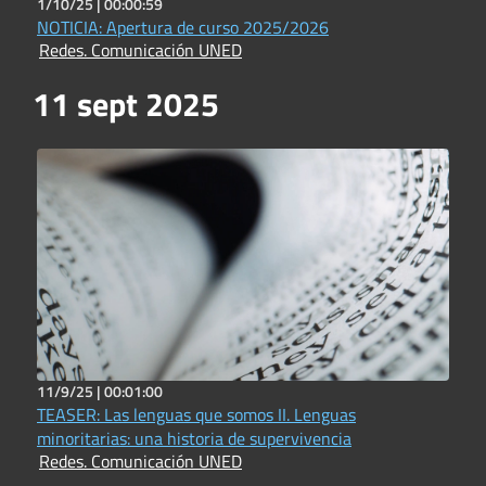
1/10/25 |
00:00:59
NOTICIA: Apertura de curso 2025/2026
Redes. Comunicación UNED
11 sept 2025
11/9/25 |
00:01:00
TEASER: Las lenguas que somos II. Lenguas
minoritarias: una historia de supervivencia
Redes. Comunicación UNED