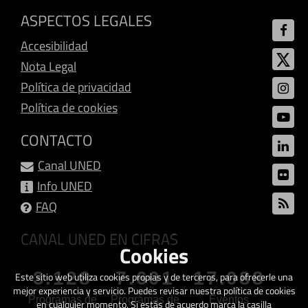
ASPECTOS LEGALES
Accesibilidad
Nota Legal
Política de privacidad
Política de cookies
CONTACTO
Canal UNED
Info UNED
FAQ
CANAL UNED EN CIFRAS
Cookies
3.128
7.601
17.088
Este sitio web utiliza cookies propias y de terceros, para ofrecerle una
mejor experiencia y servicio. Puedes revisar nuestra política de cookies
Programas de
Programas de
Eventos
en cualquier momento. Si estás de acuerdo marca la casilla