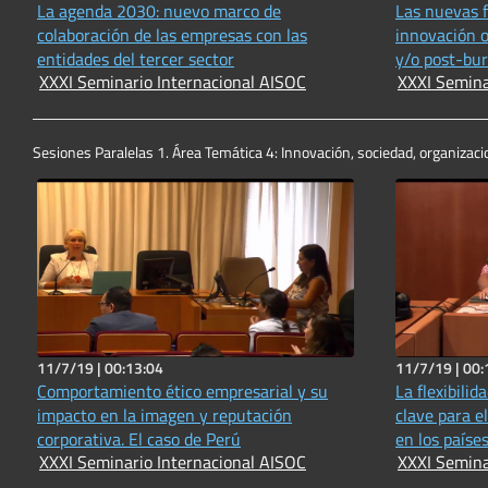
La agenda 2030: nuevo marco de
Las nuevas f
colaboración de las empresas con las
innovación o
entidades del tercer sector
y/o post-bur
XXXI Seminario Internacional AISOC
XXXI Semina
Sesiones Paralelas 1. Área Temática 4: Innovación, sociedad, organizac
11/7/19 |
00:13:04
11/7/19 |
00:
Comportamiento ético empresarial y su
La flexibili
impacto en la imagen y reputación
clave para el
corporativa. El caso de Perú
en los paíse
XXXI Seminario Internacional AISOC
XXXI Semina