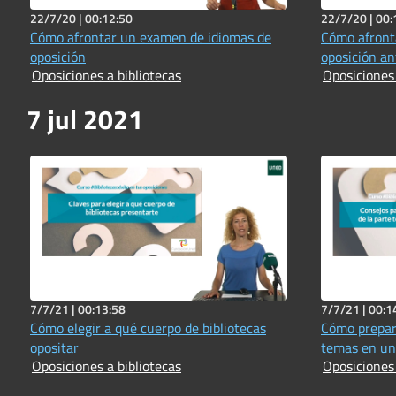
22/7/20 |
00:12:50
22/7/20 |
00:
Cómo afrontar un examen de idiomas de
Cómo afront
oposición
oposición an
Oposiciones a bibliotecas
Oposiciones 
7 jul 2021
7/7/21 |
00:13:58
7/7/21 |
00:1
Cómo elegir a qué cuerpo de bibliotecas
Cómo prepar
opositar
temas en una
Oposiciones a bibliotecas
Oposiciones 