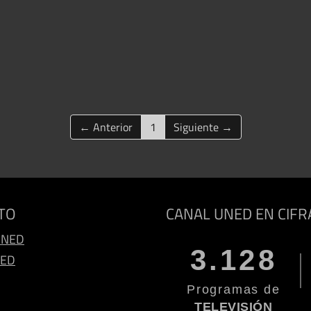
(current)
← Anterior
1
Siguiente →
TO
CANAL UNED EN CIFR
UNED
3.128
NED
Programas de
TELEVISIÓN