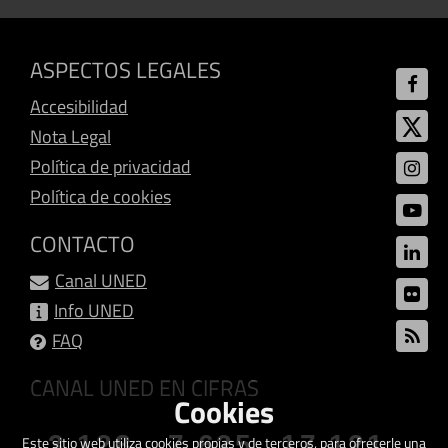
ASPECTOS LEGALES
Accesibilidad
Nota Legal
Política de privacidad
Política de cookies
CONTACTO
Canal UNED
Info UNED
FAQ
CANAL UNED EN CIFRAS
Cookies
3.128
7.625
17.121
Este sitio web utiliza cookies propias y de terceros, para ofrecerle una