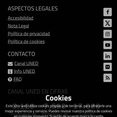
ASPECTOS LEGALES
Accesibilidad
Nota Legal
Política de privacidad
Política de cookies
CONTACTO
Canal UNED
Info UNED
FAQ
CANAL UNED EN CIFRAS
Cookies
3.128
7.598
17.088
Este sitio web utiliza cookies propias y de terceros, para ofrecerle una
mejor experiencia y servicio. Puedes revisar nuestra política de cookies
Programas de
Programas de
Eventos
en cualquier momento. Si estás de acuerdo marca la casilla