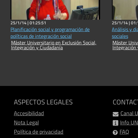
25/1/14 |
01:25:51
25/1/14 |
01:
Planificación social y programación de
Análisis y d
políticas de integración social
sociales
Máster Universitario en Exclusión Social,
Máster Unive
Integración y Ciudadanía
Integración
ASPECTOS LEGALES
CONTAC
Accesibilidad
Canal 
Nota Legal
Info U
Política de privacidad
FAQ