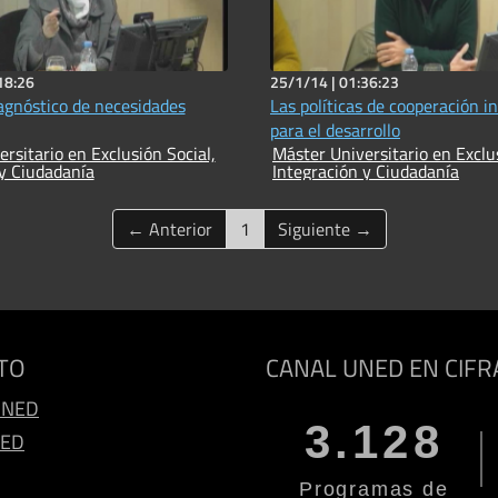
18:26
25/1/14 |
01:36:23
iagnóstico de necesidades
Las políticas de cooperación i
para el desarrollo
rsitario en Exclusión Social,
Máster Universitario en Exclus
 y Ciudadanía
Integración y Ciudadanía
(current)
← Anterior
1
Siguiente →
TO
CANAL UNED EN CIFR
UNED
3.128
NED
Programas de