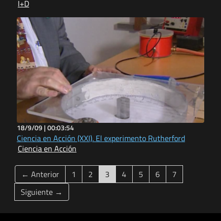
I+D
18/9/09 |
00:03:54
Ciencia en Acción (XXI). El experimento Rutherford
Ciencia en Acción
(current)
← Anterior
1
2
3
4
5
6
7
Siguiente →