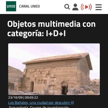
Toggle
naviga
Objetos multimedia con
categoría: I+D+I
23/10/09 |
00:05:22
Los Bañales, una ciudad por descubrir (I)
Arqueología. Grupos de investigación