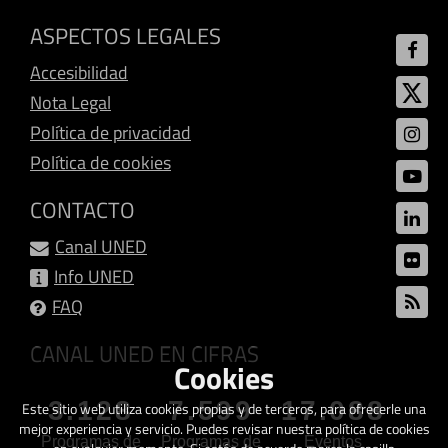
ASPECTOS LEGALES
Accesibilidad
Nota Legal
Política de privacidad
Política de cookies
CONTACTO
Canal UNED
Info UNED
FAQ
CANAL UNED EN CIFRAS
Cookies
3.128
7.599
17.088
Este sitio web utiliza cookies propias y de terceros, para ofrecerle una
mejor experiencia y servicio. Puedes revisar nuestra política de cookies
Programas de
Programas de
Eventos