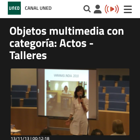
Toggle
naviga
Objetos multimedia con
categoría: Actos -
Talleres
13/11/13 |
00:12:18