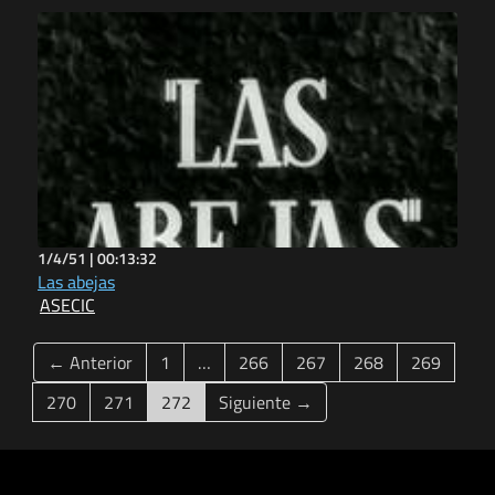
1/4/51 |
00:13:32
Las abejas
ASECIC
← Anterior
1
…
266
267
268
269
(current)
270
271
272
Siguiente →