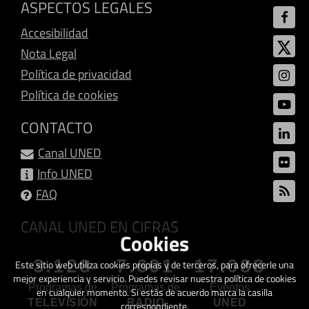
ASPECTOS LEGALES
Accesibilidad
Nota Legal
Política de privacidad
Política de cookies
CONTACTO
Canal UNED
Info UNED
FAQ
CANAL UNED EN CIFRAS
Cookies
3.128
7.601
17.088
Este sitio web utiliza cookies propias y de terceros, para ofrecerle una
mejor experiencia y servicio. Puedes revisar nuestra política de cookies
Programas de
Programas de
Eventos
en cualquier momento. Si estás de acuerdo marca la casilla
TELEVISIÓN
RADIO
UNED
correspondiente.