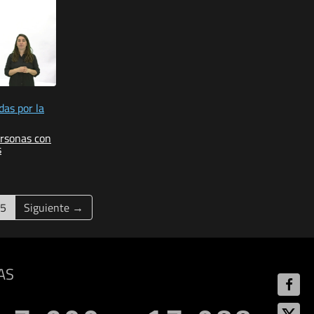
das por la
ersonas con
s
(current)
5
Siguiente →
AS