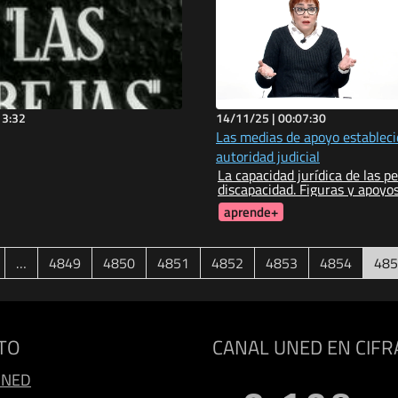
13:32
14/11/25 |
00:07:30
Las medias de apoyo estableci
autoridad judicial
La capacidad jurídica de las p
discapacidad. Figuras y apoyo
aprende+
…
4849
4850
4851
4852
4853
4854
485
TO
CANAL UNED EN CIFR
UNED