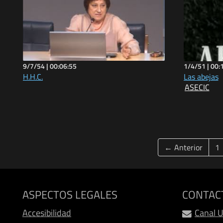
9/7/54 |
00:06:55
1/4/51 |
00:
H.H.C.
Las abejas
ASECIC
← Anterior
1
ASPECTOS LEGALES
CONTAC
Accesibilidad
Canal 