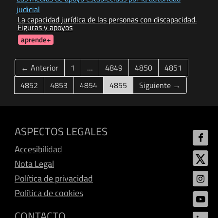
judicial
La capacidad jurídica de las personas con discapacidad.
Figuras y apoyos
aprende+
← Anterior
1
…
4849
4850
4851
(current)
4852
4853
4854
4855
Siguiente →
ASPECTOS LEGALES
Accesibilidad
Nota Legal
Política de privacidad
Política de cookies
CONTACTO